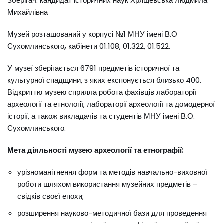
Зберігач: кандидат історичних наук Хрящевська Людмила
Михайлівна
Музей розташований у корпусі №1 МНУ імені В.О
Сухомлинського
,
кабінети 01.108, 01.322, 01.522.
У музеї зберігається 6791 предметів історичної та
культурної спадщини, з яких експонується близько 400.
Відкриттю музею сприяла робота фахівців лабораторії
археології та етнології, лабораторії археології та домодерної
історії, а також викладачів та студентів МНУ імені В.О.
Сухомлинського.
Мета діяльності музею археології та етнографії:
урізноманітнення форм та методів навчально-виховної
роботи шляхом використання музейних предметів –
свідків своєї епохи;
розширення науково-методичної бази для проведення